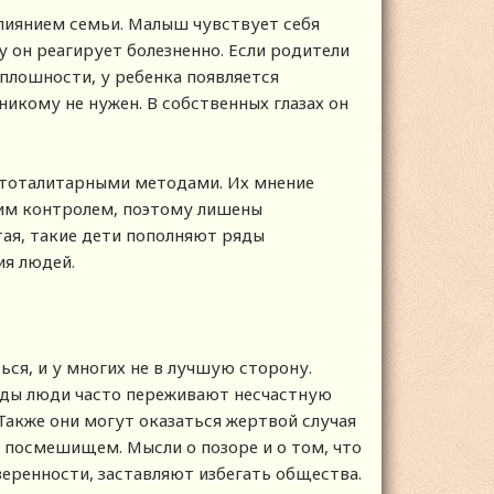
влиянием семьи. Малыш чувствует себя
у он реагирует болезненно. Если родители
оплошности, у ребенка появляется
 никому не нужен. В собственных глазах он
 тоталитарными методами. Их мнение
гим контролем, поэтому лишены
тая, такие дети пополняют ряды
ия людей.
ся, и у многих не в лучшую сторону.
годы люди часто переживают несчастную
акже они могут оказаться жертвой случая
 посмешищем. Мысли о позоре и о том, что
уверенности, заставляют избегать общества.