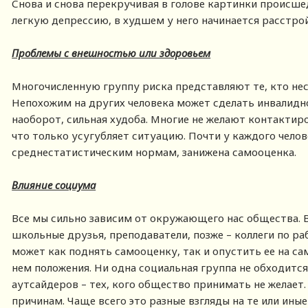
Снова и снова перекручивая в голове картинки происше
легкую депрессию, в худшем у него начинается расстро
Проблемы с внешностью или здоровьем
Многочисленную группу риска представляют те, кто нес
Непохожим на других человека может сделать инвалиднос
наоборот, сильная худоба. Многие не желают контактир
что только усугубляет ситуацию. Почти у каждого чело
среднестатистическим нормам, занижена самооценка.
Влияние социума
Все мы сильно зависим от окружающего нас общества. В
школьные друзья, преподаватели, позже – коллеги по р
может как поднять самооценку, так и опустить ее на сам
нем положения. Ни одна социальная группа не обходится
аутсайдеров – тех, кого общество принимать не желает
причинам. Чаще всего это разные взгляды на те или ины