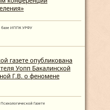
гам конференции
еления»
а базе ИППК УРФУ
ой газете опубликована
ителя Уопп Бакалинской
ой Г.В. о феномене
Психологической Газете