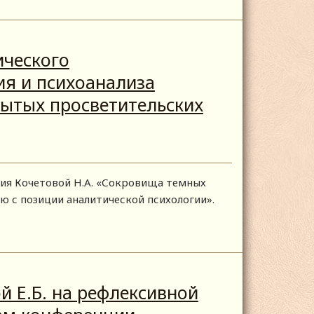
ического
ия и психоанализа
рытых просветительских
ия Кочетовой Н.А. «Сокровища темных
ию с позиции аналитической психологии».
 Е.Б. на рефлексивной