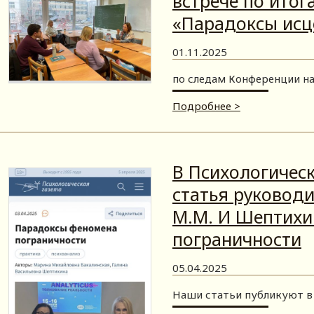
встрече по ито
«Парадоксы исц
01.11.2025
по следам Конференции н
Подробнее >
В Психологическ
статья руковод
М.М. И Шептихин
пограничности
05.04.2025
Наши статьи публикуют в 