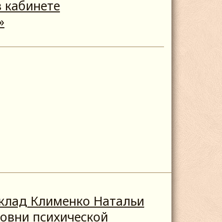
 кабинете
»
клад Клименко Натальи
овни психической