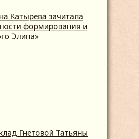
на Катырева зачитала
ности формирования и
ого Элипа»
клад Гнетовой Татьяны