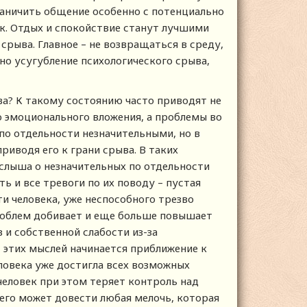
раничить общение особенно с потенциально
к. Отдых и спокойствие станут лучшими
срыва. Главное – не возвращаться в среду,
но усугубление психологического срыва,
ва? К такому состоянию часто приводят не
 эмоционального вложения, а проблемы во
по отдельности незначительными, но в
риводя его к грани срыва. В таких
слыша о незначительных по отдельности
ь и все тревоги по их поводу – пустая
и человека, уже неспособного трезво
проблем добивает и еще больше повышает
и собственной слабости из-за
 этих мыслей начинается приближение к
ловека уже достигла всех возможных
человек при этом теряет контроль над
его может довести любая мелочь, которая