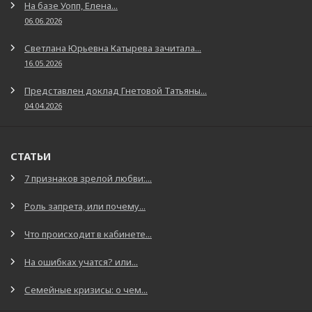
На базе Уопп, Елена...
06.06.2026
Светлана Юрьевна Катырева зачитала...
16.05.2026
Представлен доклад Гнетовой Татьяны...
04.04.2026
СТАТЬИ
7 признаков зрелой любви:...
Роль запрета, или почему...
Что происходит в кабинете...
На ошибках учатся? или...
Семейные кризисы: о чем...