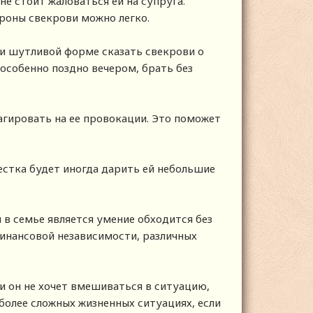
е стоит жаловаться ей на супруга.
ороны свекрови можно легко.
ли шутливой форме сказать свекрови о
особенно поздно вечером, брать без
агировать на ее провокации. Это поможет
естка будет иногда дарить ей небольшие
в семье является умение обходится без
финансовой независимости, различных
и он не хочет вмешиваться в ситуацию,
 более сложных жизненных ситуациях, если