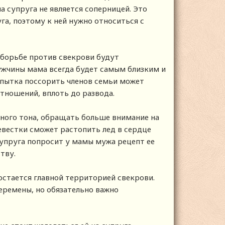
а супруга не является соперницей. Это
га, поэтому к ней нужно относиться с
 борьбе против свекрови будут
ужчины мама всегда будет самым близким и
опытка поссорить членов семьи может
тношений, вплоть до развода.
ьного тона, обращать больше внимание на
евестки сможет растопить лед в сердце
супруга попросит у мамы мужа рецепт ее
тву.
остается главной территорией свекрови.
еремены, но обязательно важно