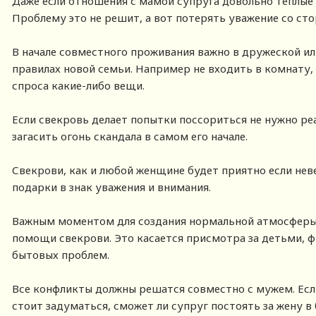
Даже если отношения с мамой супруга довольно теплые н
Проблему это не решит, а вот потерять уважение со ст
В начале совместного проживания важно в дружеской и
правилах новой семьи. Например не входить в комнату, 
спроса какие-либо вещи.
Если свекровь делает попытки поссориться не нужно ре
загасить огонь скандала в самом его начале.
Свекрови, как и любой женщине будет приятно если нев
подарки в знак уважения и внимания.
Важным моментом для создания нормальной атмосферы 
помощи свекрови. Это касается присмотра за детьми, 
бытовых проблем.
Все конфликты должны решатся совместно с мужем. Есл
стоит задуматься, сможет ли супруг постоять за жену в