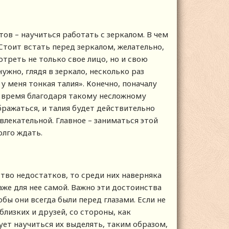
тов – научиться работать с зеркалом. В чем
 Стоит встать перед зеркалом, желательно,
отреть не только свое лицо, но и свою
нужно, глядя в зеркало, несколько раз
 у меня тонкая талия». Конечно, поначалу
е время благодаря такому несложному
бражаться, и талия будет действительно
влекательной. Главное – заниматься этой
олго ждать.
ство недостатков, то среди них наверняка
же для нее самой. Важно эти достоинства
обы они всегда были перед глазами. Если не
близких и друзей, со стороны, как
дует научиться их выделять, таким образом,