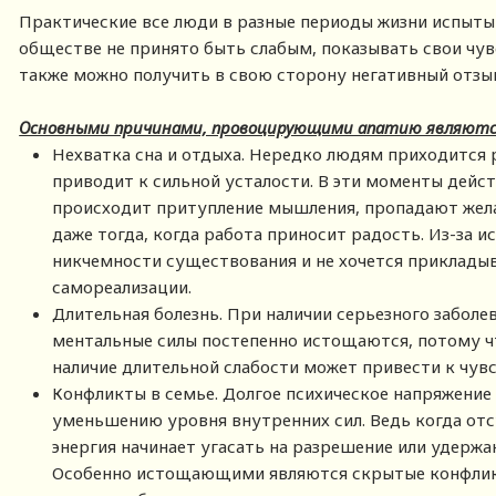
Практические все люди в разные периоды жизни испыты
обществе не принято быть слабым, показывать свои чув
также можно получить в свою сторону негативный отз
Основными причинами, провоцирующими апатию являютс
Нехватка сна и отдыха. Нередко людям приходится р
приводит к сильной усталости. В эти моменты дейс
происходит притупление мышления, пропадают жела
даже тогда, когда работа приносит радость. Из-за 
никчемности существования и не хочется прикладыв
самореализации.
Длительная болезнь. При наличии серьезного заболев
ментальные силы постепенно истощаются, потому чт
наличие длительной слабости может привести к чувс
Конфликты в семье. Долгое психическое напряжени
уменьшению уровня внутренних сил. Ведь когда отс
энергия начинает угасать на разрешение или удержа
Особенно истощающими являются скрытые конфликт