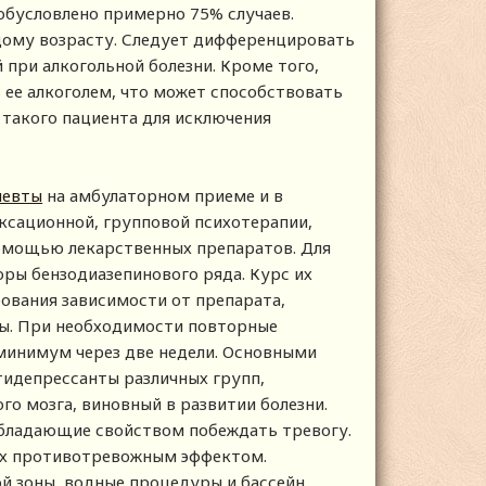
 обусловлено примерно 75% случаев.
дому возрасту. Следует дифференцировать
й при алкогольной болезни. Кроме того,
 ее алкоголем, что может способствовать
 такого пациента для исключения
певты
на амбулаторном приеме и в
ксационной, групповой психотерапии,
помощью лекарственных препаратов. Для
ры бензодиазепинового ряда. Курс их
рования зависимости от препарата,
ны. При необходимости повторные
инимум через две недели. Основными
идепрессанты различных групп,
 мозга, виновный в развитии болезни.
обладающие свойством побеждать тревогу.
их противотревожным эффектом.
й зоны, водные процедуры и бассейн