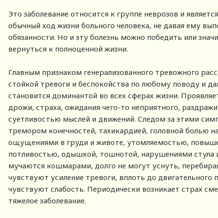
Это заболевание относится к группе неврозов и являет
обычный ход жизни больного человека, не давая ему вы
обязанности. Но и эту болезнь можно победить или знач
вернуться к полноценной жизни.
Главным признаком генерализованного тревожного расс
стойкой тревоги и беспокойства по любому поводу и даж
становится доминантой во всех сферах жизни. Проявляе
дрожи, страха, ожидания чего-то неприятного, раздраж
суетливостью мыслей и движений. Следом за этими сим
тремором конечностей, тахикардией, головной болью н
ощущениями в груди и животе, утомляемостью, повыш
потливостью, одышкой, тошнотой, нарушениями стула и
мучаются кошмарами, долго не могут уснуть, перебира
чувствуют усиление тревоги, вплоть до двигательного п
чувствуют слабость. Периодически возникает страх сме
тяжелое заболевание.