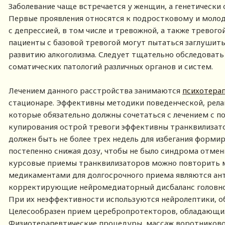
Заболевание чаще встречается у женщин, а генетически
Первые проявления относятся к подростковому и моло
с депрессией, в том числе и тревожной, а также тревого
пациенты с базовой тревогой могут пытаться заглушить
развитию алкоголизма. Следует тщательно обследовать
соматических патологий различных органов и систем.
Лечением данного расстройства занимаются
психотера
стационаре. Эффективны методики поведенческой, рела
которые обязательно должны сочетаться с лечением с 
купирования острой тревоги эффективны транквилизато
должен быть не более трех недель для избегания форми
постепенно снижая дозу, чтобы не было синдрома отме
курсовые приемы транквилизаторов можно повторить м
медикаментами для долгосрочного приема являются ант
корректирующие нейромедиаторный дисбаланс головного
При их неэффективности используются нейролептики, 
Целесообразен прием церебропротекторов, обладающ
Физиотерапевтические процедуры, массаж воротниково