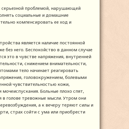
ся серьезной проблемой, нарушающей
полнять социальные и домашние
ительно компенсировать ее ход и
тройства является наличие постоянной
е без него. Беспокойство в данном случае
тся это в чувстве напряжения, внутренней
ительности, снижением внимательности,
птомами тело начинает реагировать
апряжения, головокружением, болевыми
енной чувствительностью кожи,
 мочеиспускания. Больные плохо спят,
я в голове тревожные мысли. Утром они
еревозбуждения, а к вечеру теряют силы и
рти, страх сойти с ума или приобрести