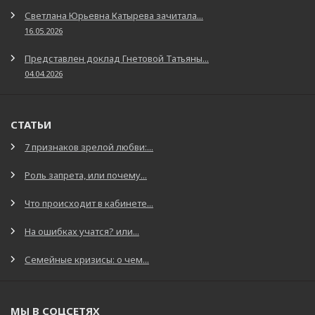
Светлана Юрьевна Катырева зачитала...
16.05.2026
Представлен доклад Гнетовой Татьяны...
04.04.2026
СТАТЬИ
7 признаков зрелой любви:...
Роль запрета, или почему...
Что происходит в кабинете...
На ошибках учатся? или...
Семейные кризисы: о чем...
МЫ В СОЦСЕТЯХ