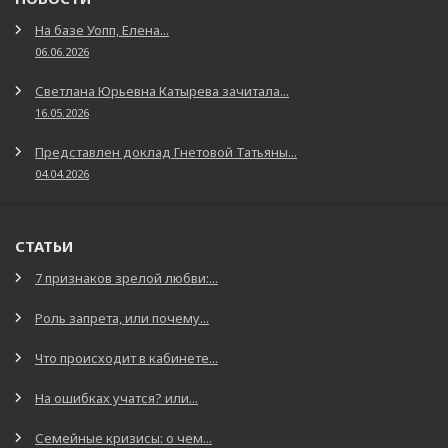
На базе Уопп, Елена...
06.06.2026
Светлана Юрьевна Катырева зачитала...
16.05.2026
Представлен доклад Гнетовой Татьяны...
04.04.2026
СТАТЬИ
7 признаков зрелой любви:...
Роль запрета, или почему...
Что происходит в кабинете...
На ошибках учатся? или...
Семейные кризисы: о чем...