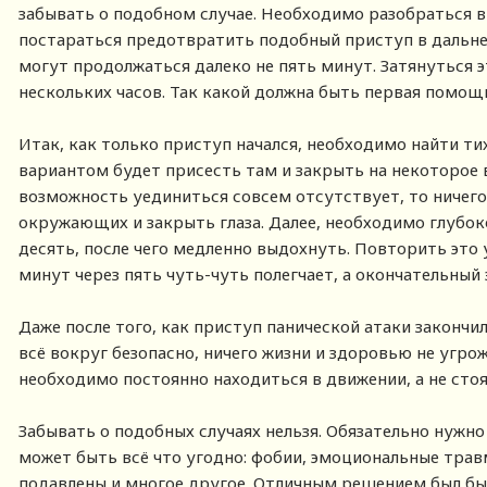
забывать о подобном случае. Необходимо разобраться в
постараться предотвратить подобный приступ в дальн
могут продолжаться далеко не пять минут. Затянуться
нескольких часов. Так какой должна быть первая помощ
Итак, как только приступ начался, необходимо найти т
вариантом будет присесть там и закрыть на некоторое в
возможность уединиться совсем отсутствует, то ничего
окружающих и закрыть глаза. Далее, необходимо глубок
десять, после чего медленно выдохнуть. Повторить это 
минут через пять чуть-чуть полегчает, а окончательный 
Даже после того, как приступ панической атаки закончи
всё вокруг безопасно, ничего жизни и здоровью не угрож
необходимо постоянно находиться в движении, а не стоя
Забывать о подобных случаях нельзя. Обязательно нужн
может быть всё что угодно: фобии, эмоциональные трав
подавлены и многое другое. Отличным решением был б