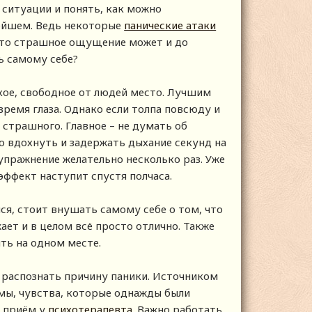
 ситуации и понять, как можно
ейшем. Ведь некоторые
панические атаки
 это страшное ощущение может и до
ь самому себе?
ихое, свободное от людей место. Лучшим
ремя глаза. Однако если толпа повсюду и
 страшного. Главное – не думать об
о вдохнуть и задержать дыхание секунд на
упражнение желательно несколько раз. Уже
эффект наступит спустя полчаса.
лся, стоит внушать самому себе о том, что
ает и в целом всё просто отлично. Также
ть на одном месте.
о распознать причину паники. Источником
мы, чувства, которые однажды были
ы приём у
психотерапевта
. Важно работать