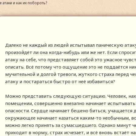
 атаки и как их побороть?
Далеко не каждый из людей испытывал паническую атаку
произойдёт ли она когда-нибудь или же нет. Если спрос
атаку на себе, что представляет собой это ужасное чувс
описать. Всё потому что ощущение это не поддаётся ни
мучительной и долгой тревоги, жуткого страха перед че
атаку и постараться быстро от неё избавиться?
Можно представить следующую ситуацию. Человек, нах
помещении, совершенно внезапно начинает испытыват
опасности. Сердце начинает бешено биться, учащается д
окружающее начинает казаться каким-то необычным, во
можно легко принять за сумасшедшего. Однако минут ч
приходит в норму, страх исчезает, и всё вновь встаёт н