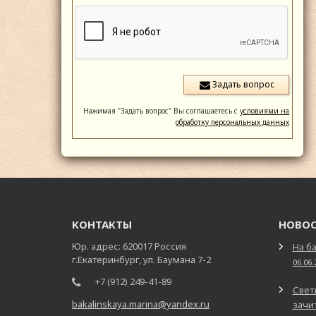
Нажимая "Задать вопрос" Вы соглашаетесь с
условиями на
обработку персональных данных
КОНТАКТЫ
НОВО
Юр. адрес: 620017 Россия
На ба
г.Екатеринбург, ул. Баумана 7-2
06.06.
+7 (912) 249-41-89
Свет
bakalinskaya.marina@yandex.ru
зачит