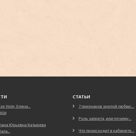
СТИ
СТАТЬИ
зе Уопп, Елена...
7 признаков зрелой любви:...
2026
Роль запрета, или почему...
лана Юрьевна Катырева
Что происходит в кабинете...
ала...