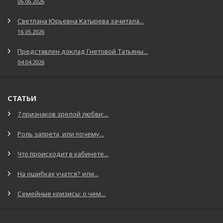
06.06.2026
Светлана Юрьевна Катырева зачитала...
16.05.2026
Представлен доклад Гнетовой Татьяны...
04.04.2026
СТАТЬИ
7 признаков зрелой любви:...
Роль запрета, или почему...
Что происходит в кабинете...
На ошибках учатся? или...
Семейные кризисы: о чем...