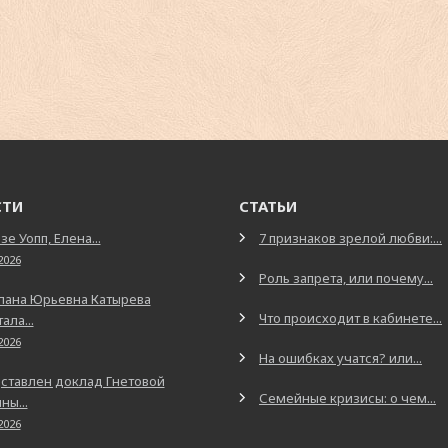
СТИ
СТАТЬИ
зе Уопп, Елена...
7 признаков зрелой любви:...
2026
Роль запрета, или почему...
лана Юрьевна Катырева
Что происходит в кабинете...
ала...
2026
На ошибках учатся? или...
ставлен доклад Гнетовой
Семейные кризисы: о чем...
ны...
2026