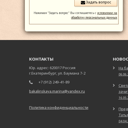
Нажимая "Задать вопрос" Вы соглашаетесь с
условиями на
обработку персональных данных
КОНТАКТЫ
НОВО
Юр. адрес: 620017 Россия
На ба
г.Екатеринбург, ул. Баумана 7-2
06.06.
+7 (912) 249-41-89
Свет
bakalinskaya.marina@yandex.ru
зачит
16.05.
Политика конфиденциальности
Пред
Татья
04.04.