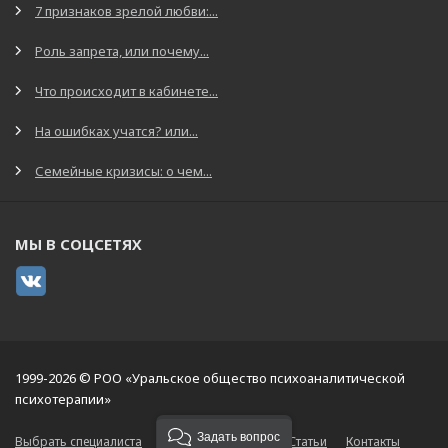
7 признаков зрелой любви:...
Роль запрета, или почему...
Что происходит в кабинете...
На ошибках учатся? или...
Семейные кризисы: о чем...
МЫ В СОЦСЕТЯХ
1999-2026 © РОО «Уральское общество психоаналитической
психотерапии»
Задать вопрос
Выбрать специалиста
О центре
Услуги
Статьи
Контакты