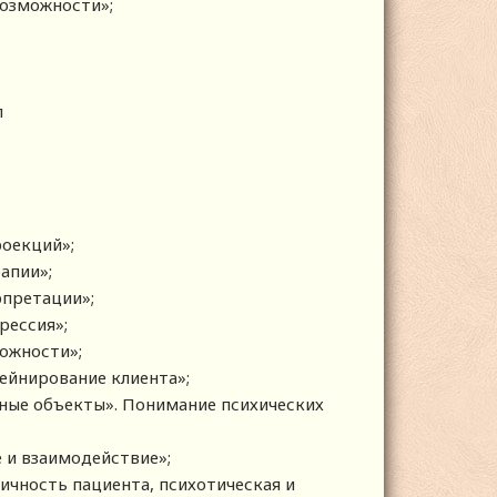
 возможности»;
л
роекций»;
рапии»;
рпретации»;
рессия»;
можности»;
тейнирование клиента»;
ранные объекты». Понимание психических
е и взаимодействие»;
личность пациента, психотическая и