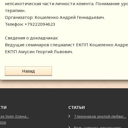
непсихотическая части личности клиента. Понимание ур
терапии».
Организатор: Кошеленко Андрей Геннадьевич.
Телефон: +79222094623
Сведения о докладчиках:
Ведущие семинаров специалист ЕКПП Кошеленко Андрей
ЕКПП Амусин Георгий Львович.
Назад
СТИ
СТАТЬИ
зе Уопп, Елена...
7 признаков зрелой любви:...
2026
Роль запрета, или почему...