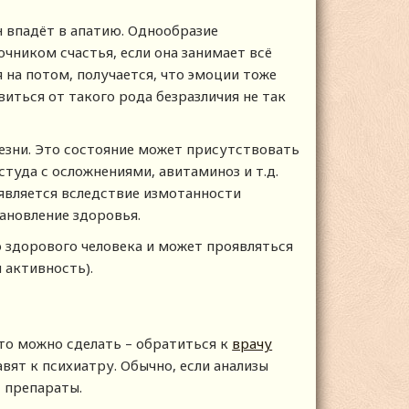
он впадёт в апатию. Однообразие
чником счастья, если она занимает всё
 на потом, получается, что эмоции тоже
виться от такого рода безразличия не так
лезни. Это состояние может присутствовать
студа с осложнениями, авитаминоз и т.д.
оявляется вследствие измотанности
ановление здоровья.
о здорового человека и может проявляться
я активность).
что можно сделать – обратиться к
врачу
авят к психиатру. Обычно, если анализы
т препараты.