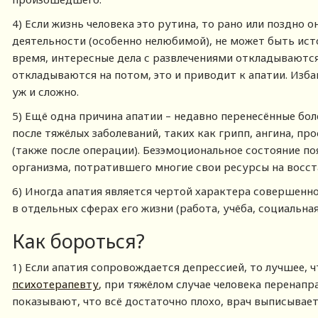
4) Если жизнь человека это рутина, то рано или поздно 
деятельности (особенно нелюбимой), не может быть исто
время, интересные дела с развлечениями откладываются
откладываются на потом, это и приводит к апатии. Изба
уж и сложно.
5) Ещё одна причина апатии – недавно перенесённые бо
после тяжёлых заболеваний, таких как грипп, ангина, про
(также после операции). Безэмоциональное состояние п
организма, потратившего многие свои ресурсы на восст
6) Иногда апатия является чертой характера совершенн
в отдельных сферах его жизни (работа, учёба, социальна
Как бороться?
1) Если апатия сопровождается депрессией, то лучшее, 
психотерапевту
, при тяжёлом случае человека перенапр
показывают, что всё достаточно плохо, врач выписывае