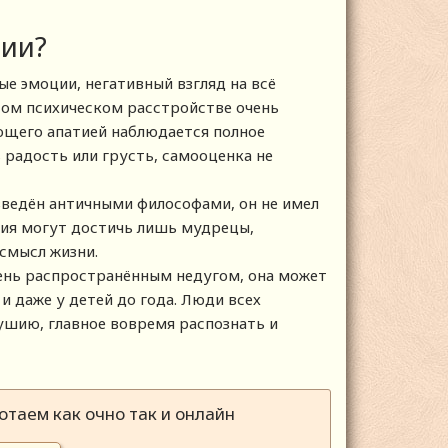
сии?
е эмоции, негативный взгляд на всё
том психическом расстройстве очень
ающего апатией наблюдается полное
радость или грусть, самооценка не
введён античными философами, он не имел
яния могут достичь лишь мудрецы,
смысл жизни.
очень распространённым недугом, она может
и даже у детей до года. Люди всех
шию, главное вовремя распознать и
таем как очно так и онлайн