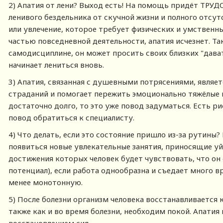
2) Апатия от лени? Выход есть! На помощь придёт ТРУ
ленивого бездельника от скучной жизни и полного отсут
или увлечение, которое требует физических и умственн
частью повседневной деятельности, апатия исчезнет. Так
самодисциплине, он может просить своих близких "дават
начинает лениться вновь.
3) Апатия, связанная с душевными потрясениями, являет
страданий и помогает пережить эмоционально тяжёлые в
достаточно долго, то это уже повод задуматься. Есть ри
повод обратиться к специалисту.
4) Что делать, если это состояние пришло из-за рутины?
появиться новые увлекательные занятия, приносящие уй
достижения которых человек будет чувствовать, что он
потенциал), если работа однообразна и съедает много в
менее монотонную.
5) После болезни организм человека восстанавливается 
также как и во время болезни, необходим покой. Апатия