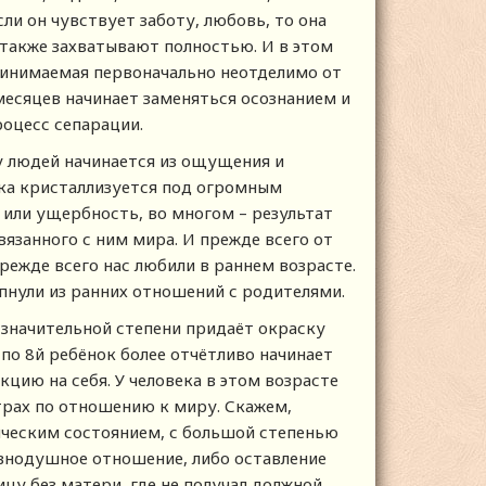
ли он чувствует заботу, любовь, то она
и также захватывают полностью. И в этом
принимаемая первоначально неотделимо от
 месяцев начинает заменяться осознанием и
оцесс сепарации.
у людей начинается из ощущения и
ека кристаллизуется под огромным
о или ущербность, во многом – результат
язанного с ним мира. И прежде всего от
режде всего нас любили в раннем возрасте.
рпнули из ранних отношений с родителями.
значительной степени придаёт окраску
 по 8й ребёнок более отчётливо начинает
цию на себя. У человека в этом возрасте
трах по отношению к миру. Скажем,
ическим состоянием, с большой степенью
авнодушное отношение, либо оставление
цу без матери, где не получал должной