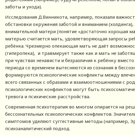
заботы и ухода).
Исследования Д.Винникота, например, показали важност
обстановки окружения заботой и вниманием (холдинга), 
внимательной матери (понятие «достаточно хорошая ма
матерью считается мать, удовлетворяющая запросы ре
ребёнка. Чрезмерно опекающая мать не даёт возможнос
(гиперопека), и травмирует также как и мать не заботя
при чувствах ненависти и безразличия к ребёнку вместо
периода со временем вытесняются из сознания в бессозн
формируются психологические конфликты между влечен
всего связанных с образами и взаимоотношениями с род
психологических конфликтов могут быть психосоматиче
тревога и психические расстройства.
Современная психотерапия во многом опирается на реш
бессознательных психологических конфликтов. Значите
симптомов уделяют суггестивные методы (например, Эр
психоаналитический подход.