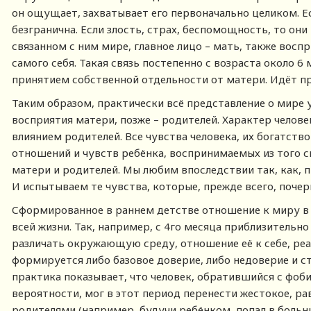
он ощущает, захватывает его первоначально целиком. Ес
безгранична. Если злость, страх, беспомощность, то он
связанном с ним мире, главное лицо – мать, также вос
самого себя. Такая связь постепенно с возраста около 6
принятием собственной отдельности от матери. Идёт пр
Таким образом, практически всё представление о мире 
восприятия матери, позже – родителей. Характер челов
влиянием родителей. Все чувства человека, их богатств
отношений и чувств ребёнка, воспринимаемых из того св
матери и родителей. Мы любим впоследствии так, как, п
И испытываем те чувства, которые, прежде всего, поче
Сформированное в раннем детстве отношение к миру в 
всей жизни. Так, например, с 4го месяца приблизительно
различать окружающую среду, отношение её к себе, реак
формируется либо базовое доверие, либо недоверие и с
практика показывает, что человек, обратившийся с фоб
вероятности, мог в этот период перенести жестокое, р
родителями (например, будучи ребёнком, попал в больни