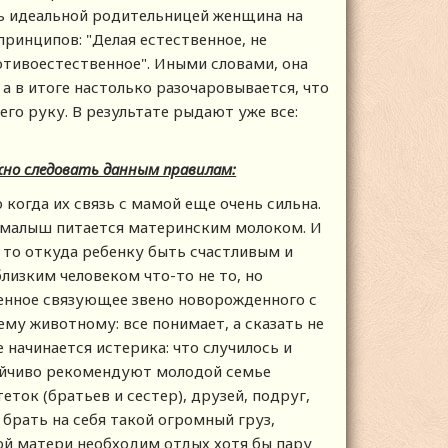
ть идеальной родительницей женщина на
ринципов: "Делая естественное, не
отивоестественное". Иными словами, она
 а в итоге настолько разочаровывается, что
го руку. В результате рыдают уже все:
жно следовать данным правилам:
 когда их связь с мамой еще очень сильна.
о малыш питается материнским молоком. И
, то откуда ребенку быть счастливым и
лизким человеком что-то не то, но
венное связующее звено новорожденного с
у животному: все понимает, а сказать не
е начинается истерика: что случилось и
ойчиво рекомендуют молодой семье
ток (братьев и сестер), друзей, подруг,
 брать на себя такой огромный груз,
ой матери необходим отдых хотя бы пару