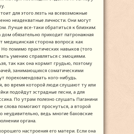
ку.
стоит для этого лезть на всевозможные
енно неадекватные личности. Они могут
ом. Лучше все-таки обратиться к близким:
а дом обязательно приходит патронажная
ет медицинская сторона вопроса: как
и. Но помимо практических навыков (того
мать умению справляться с эмоциями.
ьзя, так как она кормит грудью, поэтому
врачей, занимающихся соматическими
гут порекомендовать кого-нибудь.
ия, во время которой люди слушают ту или
йки подойдут эстрадные песни, а для
ссика. По утрам полезно слушать Паганини
е слова помогают проснуться, а второй
о неудивительно, ведь многие баховские
олнении органа.
хорошего настроения его матери. Если она