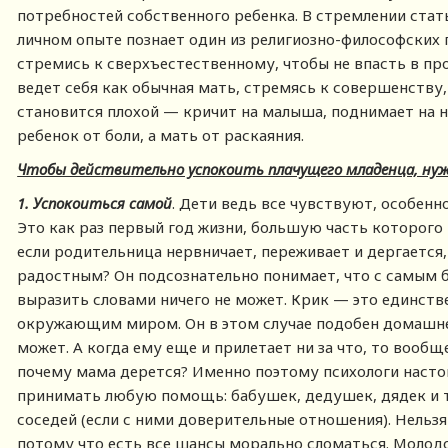
потребностей собственного ребенка. В стремлении ста
личном опыте познает один из религиозно-философских п
стремись к сверхъестественному, чтобы не впасть в пр
ведет себя как обычная мать, стремясь к совершенству,
становится плохой — кричит на малыша, поднимает на не
ребенок от боли, а мать от раскаяния.
Чтобы действительно успокоить плачущего младенца, ну
1.
Успокоиться самой
. Дети ведь все чувствуют, особенно
Это как раз первый год жизни, большую часть которог
если родительница нервничает, переживает и дергается
радостным? Он подсознательно понимает, что с самым б
выразить словами ничего не может. Крик — это единст
окружающим миром. Он в этом случае подобен домашнем
может. А когда ему еще и прилетает ни за что, то вообщ
почему мама дерется? Именно поэтому психологи наст
принимать любую помощь: бабушек, дедушек, дядек и те
соседей (если с ними доверительные отношения). Нельзя
потому что есть все шансы морально сломаться. Молод