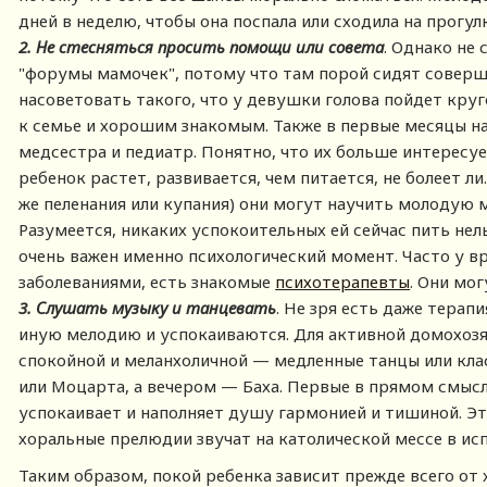
дней в неделю, чтобы она поспала или сходила на прогул
2.
Не стесняться просить помощи или совета
. Однако не 
"форумы мамочек", потому что там порой сидят соверш
насоветовать такого, что у девушки голова пойдет круг
к семье и хорошим знакомым. Также в первые месяцы н
медсестра и педиатр. Понятно, что их больше интересу
ребенок растет, развивается, чем питается, не болеет л
же пеленания или купания) они могут научить молодую 
Разумеется, никаких успокоительных ей сейчас пить нел
очень важен именно психологический момент. Часто у 
заболеваниями, есть знакомые
психотерапевты
. Они мо
3.
Слушать музыку и танцевать
. Не зря есть даже терап
иную мелодию и успокаиваются. Для активной домохозя
спокойной и меланхоличной — медленные танцы или кла
или Моцарта, а вечером — Баха. Первые в прямом смысл
успокаивает и наполняет душу гармонией и тишиной. Эт
хоральные прелюдии звучат на католической мессе в исп
Таким образом, покой ребенка зависит прежде всего от 