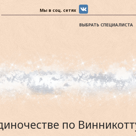
Мы в соц. сетях
ВЫБРАТЬ СПЕЦИАЛИСТА
иночестве по Винникотт