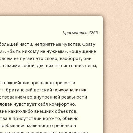
Просмотры: 4265
 большей части, неприятные чувства. Сразу
м», «быть никому не нужным», «ощущение
всем не пугает это слово, наоборот, они
самими собой, для них это источник силы,
из важнейших признаков зрелости
тт, британский детский
психоаналитик
.
ществованием во внутренней реальности
еловек чувствует себя комфортно,
вие каких-либо внешних объектов.
тва в присутствии кого-то, обычно
пребывания маленького ребенка в
м, в основе способности к одиночеству