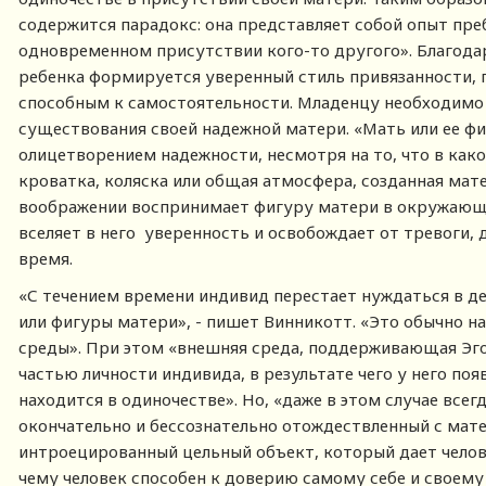
содержится парадокс: она представляет собой опыт пре
одновременном присутствии кого-то другого». Благод
ребенка формируется уверенный стиль привязанности,
способным к самостоятельности. Младенцу необходимо
существования своей надежной матери. «Мать или ее фи
олицетворением надежности, несмотря на то, что в как
кроватка, коляска или общая атмосфера, созданная мат
воображении воспринимает фигуру матери в окружающе
вселяет в него уверенность и освобождает от тревоги, 
время.
«С течением времени индивид перестает нуждаться в д
или фигуры матери», - пишет Винникотт. «Это обычно 
среды». При этом «внешняя среда, поддерживающая Эго
частью личности индивида, в результате чего у него по
находится в одиночестве». Но, «даже в этом случае всег
окончательно и бессознательно отождествленный с мате
интроецированный цельный объект, который дает чело
чему человек способен к доверию самому себе и своему