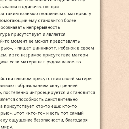
бывания в одиночестве при
аря таким взаимоотношениям с матерью у
 помогающий ему становится более
 осознавать непрерывность
гура присутствует и является
ой-то момент ее может представлять
ерью», - пишет Винникотт. Ребенок в своем
м, и это незримое присутствие матери
даже если матери нет рядом какое-то
ействительном присутствии своей матери
называют образованием «внутренней
, постепенно интроецируется и становится
является способность действительно
да присутствует кто-то еще: кто-то
рью». Этот «кто-то» и есть тот самый
веку ощущение безопасности, благодаря
 миру.