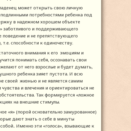
 младенец может открыть свою личную
ся подлинными потребностями ребенка под
держку в надежном хорошем объекте
м» заботливого и поддерживающего
е поведение и не препятствующего
т.е. способности к одиночеству.
статочного внимания к его эмоциям и
аучится понимать себя, осознавать свои
о желают от него взрослые и будет думать,
лушного ребенка зияет пустота. И всю
не своей жизнью и не является самим
и чувства и влечения и ориентироваться не
 обстоятельства. Так формируется «ложное
акциях на внешние стимулы.
ное «я» (порой основательно замурованное)
орые дают знать о себе в минуты
собой.. Именно эти «голоса», взывающие к