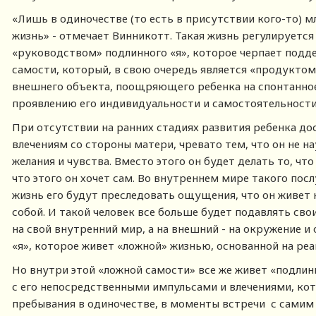
«Лишь в одиночестве (то есть в присутствии кого-то)
жизнь» - отмечает Винникотт. Такая жизнь регулирует
«руководством» подлинного «я», которое черпает под
самости, который, в свою очередь является «продукто
внешнего объекта, поощряющего ребенка на спонтанно
проявлению его индивидуальности и самостоятельности, 
При отсутствии на ранних стадиях развития ребенка до
влечениям со стороны матери, чревато тем, что он не н
желания и чувства. Вместо этого он будет делать то, чт
что этого он хочет сам. Во внутреннем мире такого пос
жизнь его будут преследовать ощущения, что он живет 
собой. И такой человек все больше будет подавлять сво
на свой внутренний мир, а на внешний - на окружение и
«я», которое живет «ложной» жизнью, основанной на ре
Но внутри этой «ложной самости» все же живет «подлин
с его непосредственными импульсами и влечениями, кот
пребывания в одиночестве, в моменты встречи с самим 