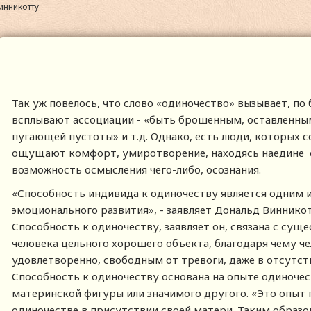
инникотту
Так уж повелось, что слово «одиночество» вызывает, по
всплывают ассоциации - «быть брошенным, оставленны
пугающей пустоты» и т.д. Однако, есть люди, которых со
ощущают комфорт, умиротворение, находясь наедине с 
возможность осмысления чего-либо, осознания.
«Способность индивида к одиночеству является одним 
эмоционального развития», - заявляет Дональд Виннико
Способность к одиночеству, заявляет он, связана с су
человека цельного хорошего объекта, благодаря чему ч
удовлетворенно, свободным от тревоги, даже в отсутст
Способность к одиночеству основана на опыте одиночес
материнской фигуры или значимого другого. «Это опыт 
одиночестве в присутствии своей матери. Таким образо