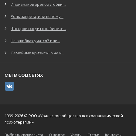
7 признаков зрелой любви:...
Роль запрета, или почему...
Что происходит в кабинете...
На ошибках учатся? или...
Семейные кризисы: о чем...
МЫ В СОЦСЕТЯХ
1999-2026 © РОО «Уральское общество психоаналитической
психотерапии»
Выбрать специалиста
О центре
Услуги
Статьи
Контакты