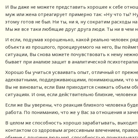
И Вы даже не можете представить хорошее к себе отнош
муж или жена отреагирует примерно так: «Ну что ты? Н
этому готов не был. Ни ты, ни я, ну сократим расходы н
Мы же все таки любящие друг друга люди. Ты ни в чем н
И если, подумав хорошенько, какой реально человек ряд
объекта из прошлого, проецируемого на него, Вы поймет
ситуации, Вы снова можете почувствовать к нему нежно
бывает при анализе защит в аналитической психотерапии.
Хорошо бы учиться усваивать опыт, отличный от прежне
адекватными, поддерживающими, понимающими, что мо
Вы не виноваты, если Вам приходится снижать объем обя
ситуациях. И они, если действительно близкие, человеки
Если же Вы уверены, что реакция близкого человека буде
работа. По пониманию, что же у Вас за отношения и заче
В целом же способность хорошо зарабатывать, выходить
контактом со здоровым агрессивным влечением, правом
обмене с другими людьми), способностью прикладывать