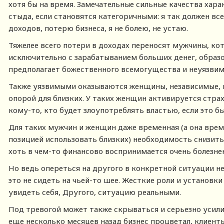
хотя бы на время. Замечательные сильные качества хар
стыда, если становятся категоричными: я так должен все
доходов, потерю бизнеса, я не болею, не устаю.
Тяжелее всего потери в доходах переносят мужчины, к
исключительно с зарабатыванием больших денег, образ
предполагает божественного всемогущества и неуязвим
Также уязвимыми оказываются женщины, независимые, 
опорой для близких. У таких женщин активируется страх
кому-то, кто будет злоупотреблять властью, если это б
Для таких мужчин и женщин даже временная (а она време
позицией использовать близких) необходимость снизить
хоть в чем-то финансово воспринимается очень болезнен
Но ведь опереться на другого в конкретной ситуации н
это не сидеть на чьей-то шее. Жесткие роли и установк
увидеть себя, Другого, ситуацию реальными.
Под тревогой может также скрываться и серьезно усили
еще несколько месяцев назад бизнес процветал, клиенты