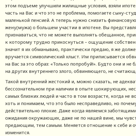
этом подъеме улучшили жилищные условия, взяли ипотек
часть на Вас и что это не проблема, помогаете сыну-ст
маленькой пенсией. А теперь нужно снизить финансову
жену(мужа) о большем участии в ипотеке. Вы представл
признаваться, что не можете выполнять обещанное, при
к которому трудно прикоснуться – ощущение собственн
значит я их обманываю, практически предаю, я же долже
вручается символический хлыст. Им приписывается о
на Вас за это образ: «Только попробуй!». Будто они и не
на других внутреннего злого, обвиняющего, не считающе
Такой внутренний жестокий и, можно сказать, не адекв
бессознательном при наличии в опыте шокирующих, нес
самых близких людей и часто в том возрасте, когда не 
хоть и понимаем, что это было несправедливо, но почем
действительно плохие. Даже когда являемся заботящим
ожидания окружающих, даже не по нашей вине, мы чувст
предающим, тем самым. Меняется отношение к себе и о
изменится.