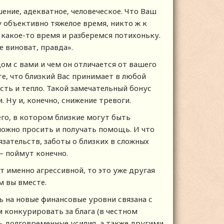
ение, адекватное, человеческое. Что Ваш
у объективно тяжелое время, никто ж к
а какое-то время и разберемся потихоньку.
е виноват, правда».
ом с вами и чем он отличается от вашего
е, что близкий Вас принимает в любой
сть и тепло. Такой замечательный бонус
 Ну и, конечно, снижение тревоги.
го, в котором близкие могут быть
жно просить и получать помощь. И что
зательств, заботы о близких в сложных
 – поймут конечно.
т именно агрессивной, то это уже другая
м вы вместе.
 на новые финансовые уровни связана с
 конкурировать за блага (в честном
 долговременные усилия, а также другими