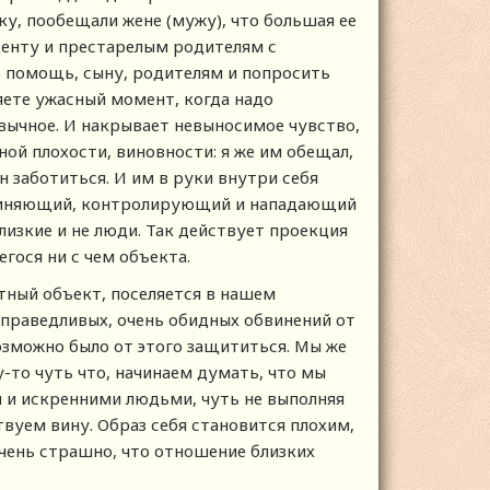
у, пообещали жене (мужу), что большая ее
уденту и престарелым родителям с
ю помощь, сыну, родителям и попросить
яете ужасный момент, когда надо
вычное. И накрывает невыносимое чувство,
ой плохости, виновности: я же им обещал,
н заботиться. И им в руки внутри себя
бвиняющий, контролирующий и нападающий
 близкие и не люди. Так действует проекция
гося ни с чем объекта.
атный объект, поселяется в нашем
праведливых, очень обидных обвинений от
возможно было от этого защититься. Мы же
у-то чуть что, начинаем думать, что мы
и и искренними людьми, чуть не выполняя
вуем вину. Образ себя становится плохим,
чень страшно, что отношение близких