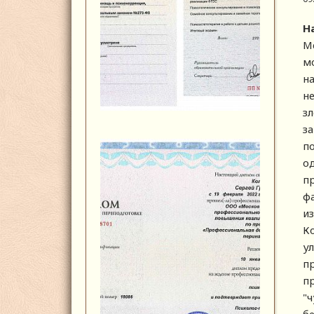
Н
Ме
м
н
н
з
з
п
о
п
ф
и
К
ул
п
пр
"ч