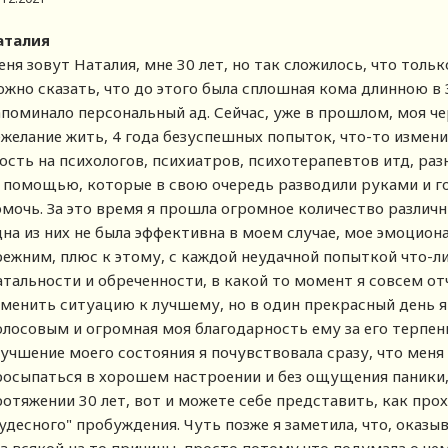
аталия
ня зовут Наталия, мне 30 лет, но так сложилось, что тольк
ожно сказать, что до этого была сплошная кома длинною в 
апоминало персональный ад. Сейчас, уже в прошлом, моя ч
ежелание жить, 4 года безуспешных попыток, что-то измени
лость на психологов, психиатров, психотерапевтов итд, ра
а помощью, которые в свою очередь разводили руками и го
омочь. За это время я прошла огромное количество различн
дна из них не была эффективна в моем случае, мое эмоцион
режним, плюс к этому, с каждой неудачной попыткой что-л
атальности и обреченности, в какой то момент я совсем от
зменить ситуацию к лучшему, но в один прекрасный день я
олосовым и огромная моя благодарность ему за его терпен
учшение моего состояния я почувствовала сразу, что меня 
росыпаться в хорошем настроении и без ощущения паники,
отяжении 30 лет, вот и можете себе представить, как прох
удесного" пробуждения. Чуть позже я заметила, что, оказы