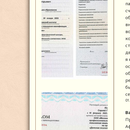
п
сч
о
в
в
ко
с
д
я 
о
об
р
б
с
01
В
П
Аф