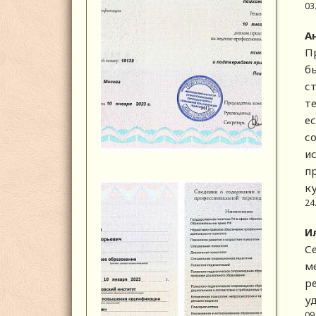
03
А
П
б
с
т
е
с
ис
п
к
24
И
С
м
р
у
09