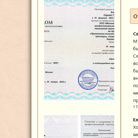
О
С
М
б
Се
вс
бы
в
п
м
п
17
Е
Х
м