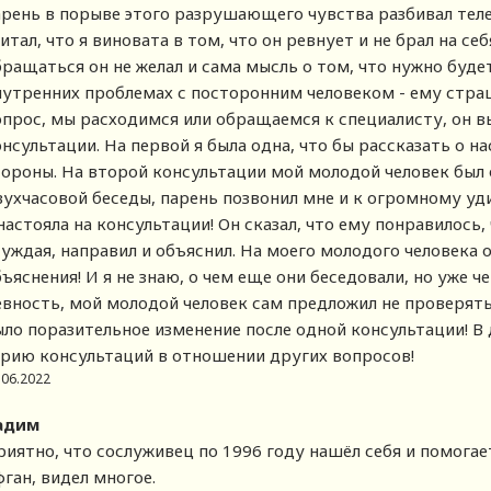
арень в порыве этого разрушающего чувства разбивал телеф
итал, что я виновата в том, что он ревнует и не брал на се
бращаться он не желал и сама мысль о том, что нужно буде
нутренних проблемах с посторонним человеком - ему страш
опрос, мы расходимся или обращаемся к специалисту, он в
нсультации. На первой я была одна, что бы рассказать о н
тороны. На второй консультации мой молодой человек был о
вухчасовой беседы, парень позвонил мне и к огромному уди
настояла на консультации! Он сказал, что ему понравилось,
суждая, направил и объяснил. На моего молодого человека 
ъяснения! И я не знаю, о чем еще они беседовали, но уже 
евность, мой молодой человек сам предложил не проверять
ыло поразительное изменение после одной консультации! 
ерию консультаций в отношении других вопросов!
.06.2022
адим
риятно, что сослуживец по 1996 году нашёл себя и помогае
ган, видел многое.