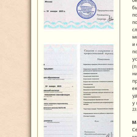
б
бы
п
п
сл
м
и
по
у
(
н
п
ею
уд
у
23
М
Се
мо