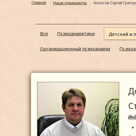
Главная
Наши специалисты
Колосов Сергей Григо
Все
Психоаналитики
Детский и 
Организационный психоанализ
Психоа
Д
С
Инд