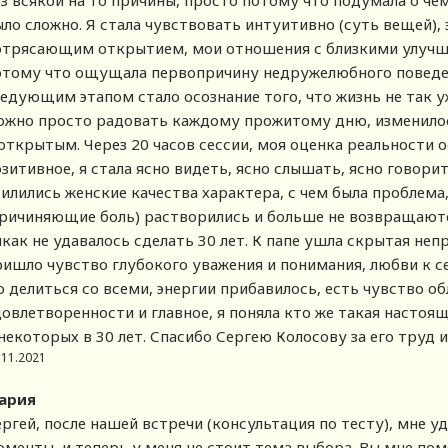
ез всякой на то причины, просто потому что подумала о че
ло сложно. Я стала чувствовать интуитивно (суть вещей), 
отрясающим открытием, мои отношения с близкими улучши
отому что ощущала первопричину недружелюбного повед
едующим этапом стало осознание того, что жизнь не так уж
ожно просто радовать каждому прожитому дню, изменилос
 открытым. Через 20 часов сессии, моя оценка реальности 
зитивное, я стала ясно видеть, ясно слышать, ясно говори
силились женские качества характера, с чем была проблема
причиняющие боль) растворились и больше не возвращаются
икак не удавалось сделать 30 лет. К папе ушла скрытая не
ришло чувство глубокого уважения и понимания, любви к с
 делиться со всеми, энергии прибавилось, есть чувство об
овлетворенности и главное, я поняла кто же такая настоящ
 некоторых в 30 лет. Спасибо Сергею Колосову за его труд
.11.2021
ария
ргей, после нашей встречи (консультация по тесту), мне у
менты, и теперь у меня не стоит тема выбора. Вы мне помо