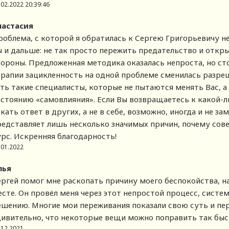
.02.2022 20:39:46
настасия
роблема, с которой я обратилась к Сергею Григорьевичу не
ы и дальше: не так просто пережить предательство и откр
тороны. Предложенная методика оказалась непроста, но сто
ерапии зацикленность на одной проблеме сменилась разреш
сть такие специалисты, которые не пытаются менять Вас, а
остоянию «самовлияния». Если Вы возвращаетесь к какой-л
кать ответ в других, а не в себе, возможно, иногда и не за
редставляет лишь несколько значимых причин, почему сов
урс. Искренняя благодарность!
.01.2022
лья
ергей помог мне раскопать причину моего беспокойства, 
есте. Он провёл меня через этот непростой процесс, систе
ешению. Многие мои переживания показали свою суть и пер
дивительно, что некоторые вещи можно поправить так быст
.12.2021