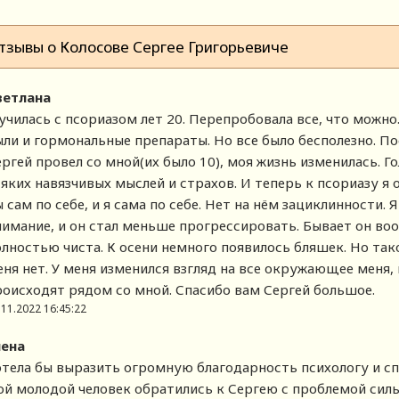
тзывы о Колосове Сергее Григорьевиче
ветлана
училась с псориазом лет 20. Перепробовала все, что можно
ыли и гормональные препараты. Но все было бесполезно. По
ргей провел со мной(их было 10), моя жизнь изменилась. Гол
яких навязчивых мыслей и страхов. И теперь к псориазу я 
 сам по себе, и я сама по себе. Нет на нём зациклинности.
нимание, и он стал меньше прогрессировать. Бывает он во
олностью чиста. К осени немного появилось бляшек. Но так
еня нет. У меня изменился взгляд на все окружающее меня,
роисходят рядом со мной. Спасибо вам Сергей большое.
.11.2022 16:45:22
лена
отела бы выразить огромную благодарность психологу и спе
ой молодой человек обратились к Сергею с проблемой сил