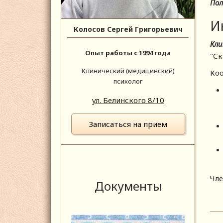
Пол
И
Колосов Сергей Григорьевич
Кли
Опыт работы с 1994 года
"Ск
Клинический (медицинский)
Коо
психолог
ул. Белинского 8/10
Записаться на прием
Чле
Документы