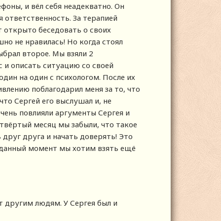
оны, и вёл себя неадекватно. Он
бя ответственность. За терапией
т открыто беседовать о своих
но не нравилась! Но когда стоял
ыбрал второе. Мы взяли 2
ас и описать ситуацию со своей
дин на один с психологом. После их
влению поблагодарил меня за то, что
 что Сергей его выслушал и, не
очень повлияли аргументы Сергея и
четвёртый месяц мы забыли, что такое
 друг друга и начать доверять! Это
В данный момент мы хотим взять ещё
т другим людям. У Сергея был и