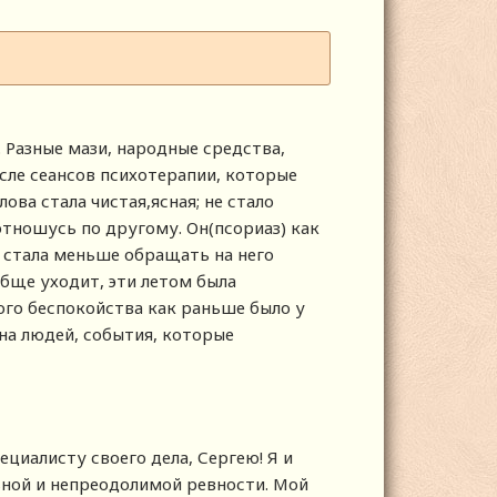
. Разные мази, народные средства,
сле сеансов психотерапии, которые
ова стала чистая,ясная; не стало
отношусь по другому. Он(псориаз) как
 Я стала меньше обращать на него
обще уходит, эти летом была
ого беспокойства как раньше было у
 на людей, события, которые
циалисту своего дела, Сергею! Я и
ьной и непреодолимой ревности. Мой