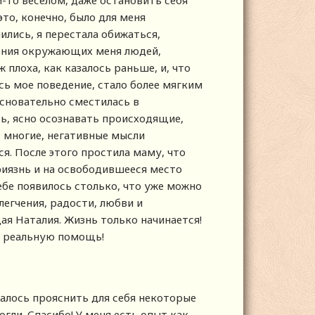
м-то веселом, даже остановить себя
это, конечно, было для меня
лись, я перестала обижаться,
ения окружающих меня людей,
 плоха, как казалось раньше, и, что
ь мое поведение, стало более мягким
основательно сместилась в
ть, ясно осознавать происходящие,
, многие, негативные мысли
. После этого простила маму, что
приязнь и на освободившееся место
ебе появилось столько, что уже можно
легчения, радости, любви и
ая Наталия. Жизнь только начинается!
 и реальную помощь!
далось прояснить для себя некоторые
гли. Спасибо! У меня есть опыт как