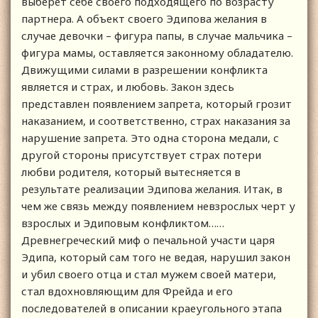
выберет себе своего подходящего по возрасту
партнера. А объект своего Эдипова желания в
случае девочки – фигура папы, в случае мальчика –
фигура мамы, оставляется законному обладателю.
Движущими силами в разрешении конфликта
является и страх, и любовь. Закон здесь
представлен появлением запрета, который грозит
наказанием, и соответственно, страх наказания за
нарушение запрета. Это одна сторона медали, с
другой стороны присутствует страх потери
любви родителя, который вытесняется в
результате реализации Эдипова желания. Итак, в
чем же связь между появлением невзрослых черт у
взрослых и Эдиповым конфликтом……
Древнегреческий миф о печальной участи царя
Эдипа, который сам того не ведая, нарушил закон
и убил своего отца и стал мужем своей матери,
стал вдохновляющим для Фрейда и его
последователей в описании краеугольного этапа