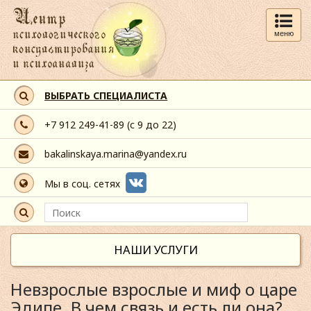
меню
ВЫБРАТЬ СПЕЦИАЛИСТА
+7 912 249-41-89
(с 9 до 22)
bakalinskaya.marina@yandex.ru
Мы в соц. сетях
НАШИ УСЛУГИ
Невзрослые взрослые и миф о царе
Эдипе. В чем связь и есть ли она?