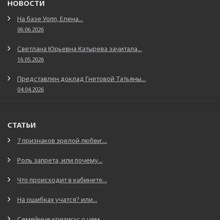
НОВОСТИ
На базе Уопп, Елена...
06.06.2026
Светлана Юрьевна Катырева зачитала...
16.05.2026
Представлен доклад Гнетовой Татьяны...
04.04.2026
СТАТЬИ
7 признаков зрелой любви:...
Роль запрета, или почему...
Что происходит в кабинете...
На ошибках учатся? или...
Семейные кризисы: о чем...